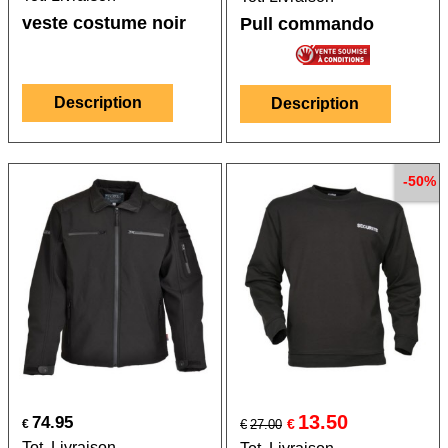
veste costume noir
Pull commando
Description
Description
-50%
13.50
74.95
€
€
€
27.00
Tot. Livraison