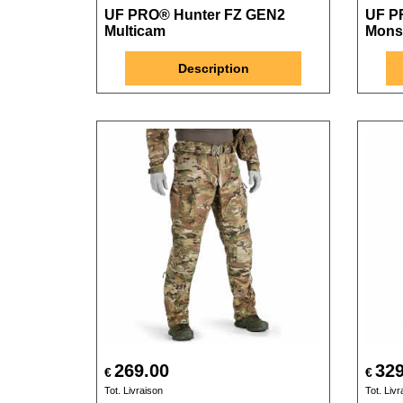
UF PRO® Hunter FZ GEN2
UF P
Multicam
Mons
Description
269.00
329
€
€
Tot. Livraison
Tot. Livr