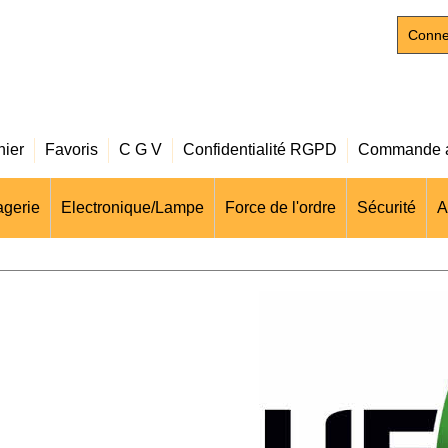
Conne
nier
Favoris
C G V
Confidentialité RGPD
Commande a
gerie
Electronique/Lampe
Force de l'ordre
Sécurité
A