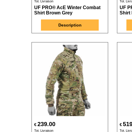
Tot. Livraison
Tot. Livr
UF PRO® AcE Winter Combat
UF P
Shirt Brown Grey
Shirt
Description
239.00
519
€
€
Tot. Livraison
Tot. Livr