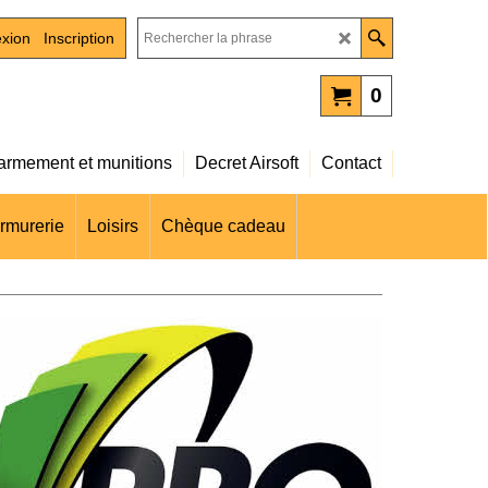
xion
Inscription
0
rmement et munitions
Decret Airsoft
Contact
rmurerie
Loisirs
Chèque cadeau