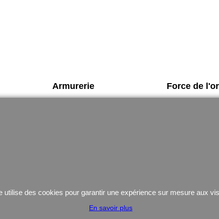
Armurerie
Force de l'o
Arme de poing Cat.B
Vetements
Armes d'épaule Cat.B
chaussures d'int
Arme Cat.C
Équipement
Armes d'occasion
Gilets Pare-balle
Munitions
Coutellerie/ pinces
e utilise des cookies pour garantir une expérience sur mesure aux vis
En savoir plus