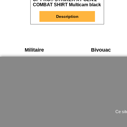
COMBAT SHIRT Multicam black
Description
Militaire
Bivouac
UF PRO
couchage
Tenue de combat
bache
chaussures
sac étanche
Gants
Rechaud
Ceinturon
utilitaire
Ce sit