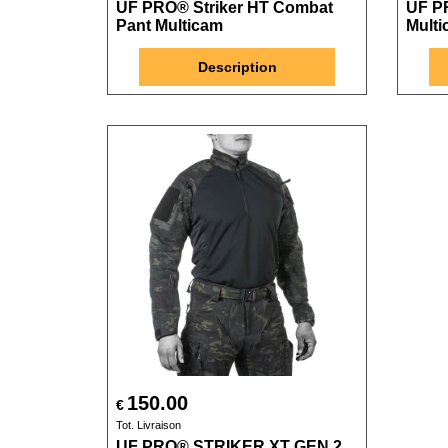
UF PRO® Striker HT Combat
UF PR
Pant Multicam
Mult
Description
150.00
€
Tot. Livraison
UF PRO® STRIKER XT GEN.2