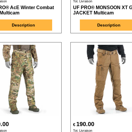
aison
Tot. Livraison
RO® AcE Winter Combat
UF PRO® MONSOON XT G
 Multicam
JACKET Multicam
Description
Description
.00
190.00
€
aison
Tot. Livraison