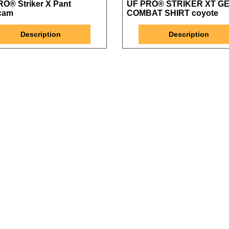
O® Striker X Pant
UF PRO® STRIKER XT GE
icam
COMBAT SHIRT coyote
Description
Description