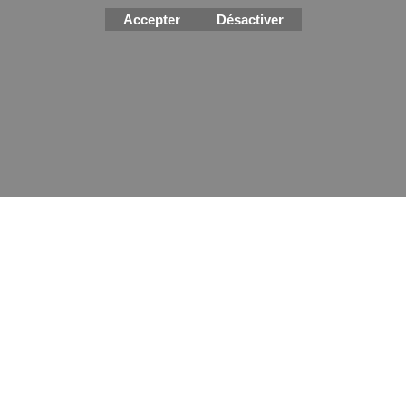
Accepter
Désactiver
Boutique en ligne créés
avec le logiciel
eCommerce ShopFactory