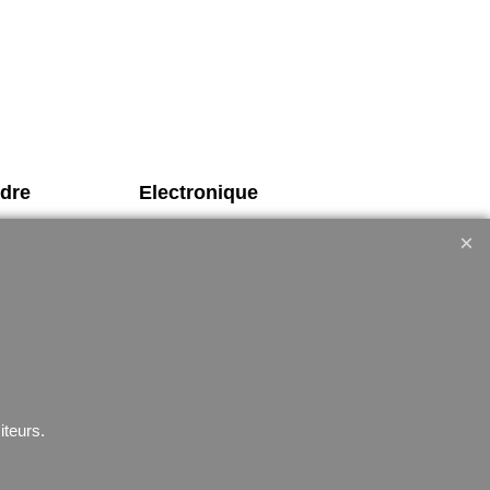
rdre
Electronique
Lampe
erventions
Telephone
GPS
s
Montres
iteurs.