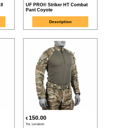
ll
UF PRO® Striker HT Combat
Pant Coyote
Description
150.00
€
Tot. Livraison