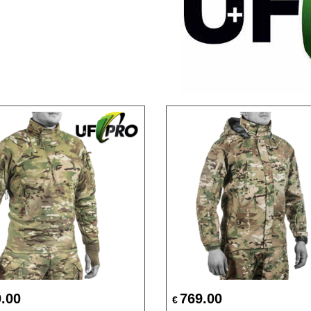
.00
769.00
€