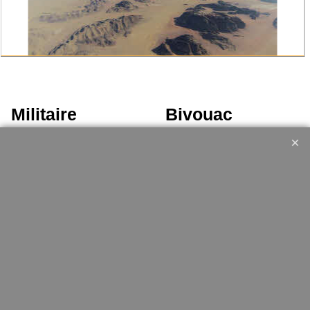
Militaire
Bivouac
UF PRO
couchage
Tenue de combat
bache
chaussures
sac étanche
Gants
Rechaud
Ceinturon
utilitaire
Armurerie
Force de l'ordre
Arme de poing Cat.B
Vetements
Armes d'épaule Cat.B
chaussures d'interventions