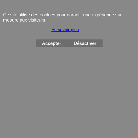
Arme Cat.C
Équipement
Armes d'occasion
Gilets Pare-balles
Ce site utilise des cookies pour garantir une expérience sur
mesure aux visiteurs.
Munitions
Electronique
En savoir plus
Coutellerie/ pinces
Lampe
Accepter
Désactiver
Telephone
GPS
Montres
Boutique en ligne créés
avec le logiciel
eCommerce ShopFactory