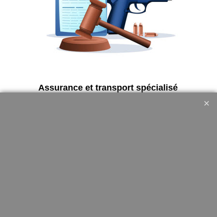
Assurance et transport spécialisé
France Métropolitaine = 35€
Retrait en magasin SG-GS
Sauvagnon uniquement.
Militaire
Bivouac
UF PRO
couchage
Tenue de combat
bache