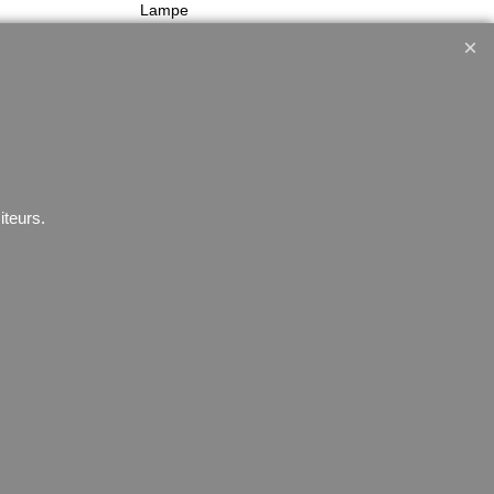
Lampe
erventions
Telephone
GPS
s
Montres
iteurs.