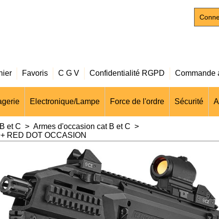
Conne
nier
Favoris
C G V
Confidentialité RGPD
Commande a
gerie
Electronique/Lampe
Force de l'ordre
Sécurité
A
B et C
>
Armes d'occasion cat B et C
>
9+ RED DOT OCCASION