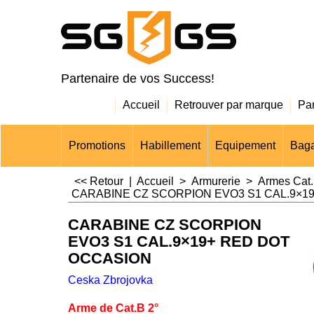
Partenaire de vos Success!
Accueil
Retrouver par marque
Pa
Promotions
Habillement
Equipement
Baga
<< Retour
|
Accueil
>
Armurerie
>
Armes Cat.
CARABINE CZ SCORPION EVO3 S1 CAL.9×1
CARABINE CZ SCORPION
EVO3 S1 CAL.9×19+ RED DOT
OCCASION
Ceska Zbrojovka
Arme de Cat.B 2°