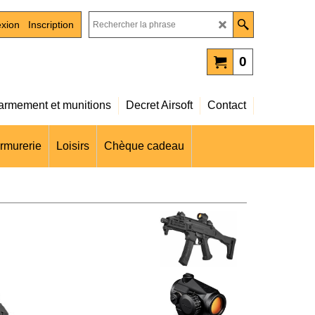
xion
Inscription
0
rmement et munitions
Decret Airsoft
Contact
rmurerie
Loisirs
Chèque cadeau