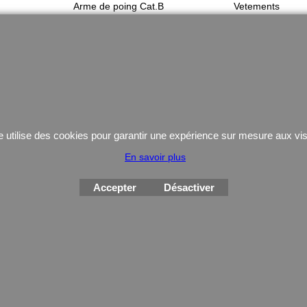
Arme de poing Cat.B
Vetements
Armes d'épaule Cat.B
chaussures d'int
Arme Cat.C
Équipement
Armes d'occasion
Gilets Pare-balle
Munitions
Coutellerie/ pinces
e utilise des cookies pour garantir une expérience sur mesure aux vis
En savoir plus
Boutique en ligne créés
avec le logiciel
Accepter
Désactiver
eCommerce ShopFactory