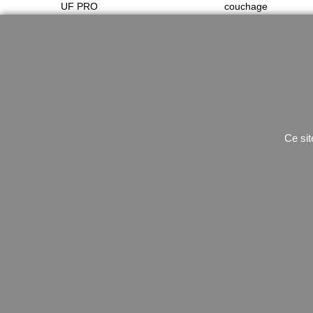
UF PRO
couchage
Tenue de combat
bache
chaussures
sac étanche
Gants
Rechaud
Ceinturon
utilitaire
Ce sit