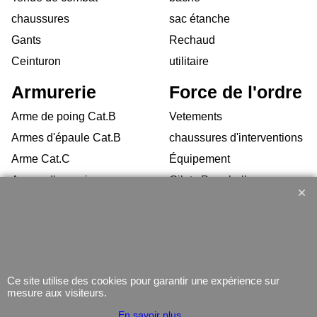
chaussures
sac étanche
Gants
Rechaud
Ceinturon
utilitaire
Armurerie
Force de l'ordre
Arme de poing Cat.B
Vetements
Armes d'épaule Cat.B
chaussures d'interventions
Arme Cat.C
Équipement
Armes d'occasion
Gilets Pare-balles
Munitions
Electronique
Coutellerie/ pinces
Lampe
Telephone
GPS
Ce site utilise des cookies pour garantir une expérience sur
mesure aux visiteurs.
Montres
En savoir plus