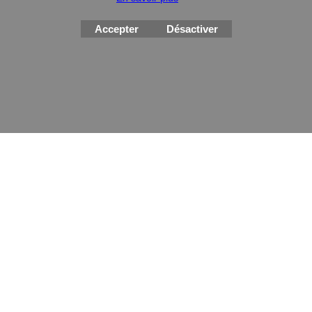
Accepter
Désactiver
Boutique en ligne créés
avec le logiciel
eCommerce ShopFactory