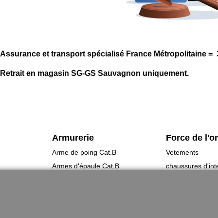
Assurance et transport spécialisé France Métropolitaine =
Retrait en magasin SG-GS Sauvagnon uniquement.
Armurerie
Force de l'o
Arme de poing Cat.B
Vetements
Armes d'épaule Cat.B
chaussures d'int
Arme Cat.C
Équipement
Armes d'occasion
Gilets Pare-balle
Munitions