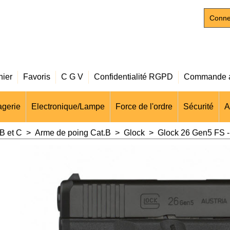
Conne
nier
Favoris
C G V
Confidentialité RGPD
Commande a
gerie
Electronique/Lampe
Force de l'ordre
Sécurité
A
B et C
>
Arme de poing Cat.B
>
Glock
>
Glock 26 Gen5 FS 