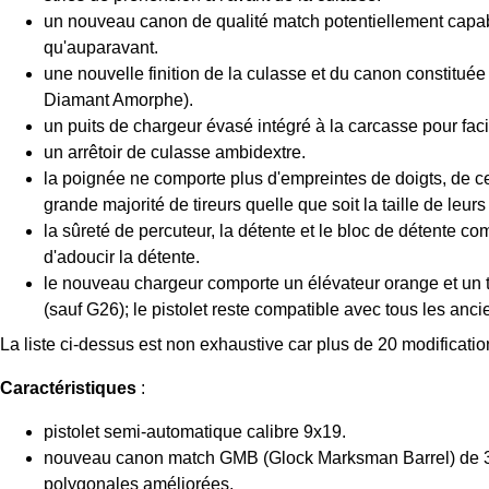
un nouveau canon de qualité match potentiellement capabl
qu'auparavant.
une nouvelle finition de la culasse et du canon constitué
Diamant Amorphe).
un puits de chargeur évasé intégré à la carcasse pour fac
un arrêtoir de culasse ambidextre.
la poignée ne comporte plus d'empreintes de doigts, de ce 
grande majorité de tireurs quelle que soit la taille de leurs
la sûreté de percuteur, la détente et le bloc de détente com
d'adoucir la détente.
le nouveau chargeur comporte un élévateur orange et un
(sauf G26); le pistolet reste compatible avec tous les anc
La liste ci-dessus est non exhaustive car plus de 20 modificatio
Caractéristiques
:
pistolet semi-automatique calibre 9x19.
nouveau canon match GMB (Glock Marksman Barrel) de 3,5
polygonales améliorées.