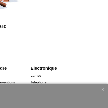
 35€
rdre
Electronique
Lampe
erventions
Telephone
GPS
s
Montres