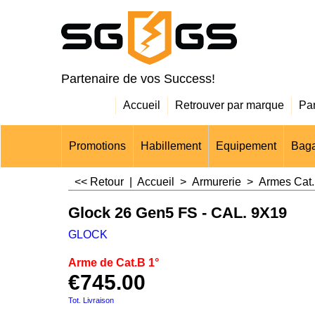
Partenaire de vos Success!
Accueil
Retrouver par marque
Pa
Promotions
Habillement
Equipement
Baga
<< Retour
|
Accueil
>
Armurerie
>
Armes Cat.
Glock 26 Gen5 FS - CAL. 9X19
GLOCK
Arme de Cat.B 1°
€
745.00
Tot. Livraison