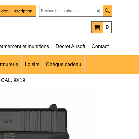
xion
Inscription
0
rmement et munitions
Decret Airsoft
Contact
rmurerie
Loisirs
Chèque cadeau
- CAL. 9X19