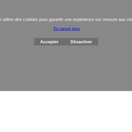
Coutellerie/ pinces
e utilise des cookies pour garantir une expérience sur mesure aux vis
En savoir plus
Boutique en ligne créés
avec le logiciel
eCommerce ShopFactory
Accepter
Désactiver