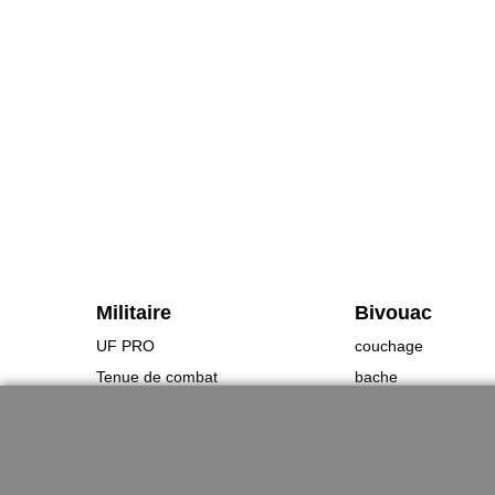
Militaire
Bivouac
UF PRO
couchage
Tenue de combat
bache
chaussures
sac étanche
Gants
Rechaud
Ceinturon
utilitaire