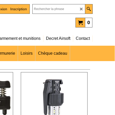
xion
Inscription
0
rmement et munitions
Decret Airsoft
Contact
rmurerie
Loisirs
Chèque cadeau