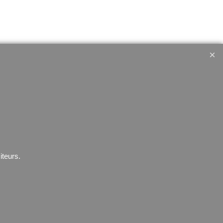
rdre
Electronique
Lampe
erventions
Telephone
GPS
s
Montres
iteurs.