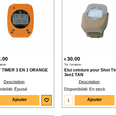
.00
30.00
€
aison
Tot. Livraison
 TIMER 3 EN 1 ORANGE
Etui ceinture pour Shot Ti
3en1 TAN
Description
Description
ibilité
: Épuisé
Disponibilité
: En stock
Ajouter
Ajouter