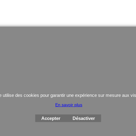
Armurerie
Force de l'o
Arme de poing Cat.B
Vetements
Armes d'épaule Cat.B
chaussures d'int
Arme Cat.C
Équipement
Armes d'occasion
Gilets Pare-balle
Munitions
Coutellerie/ pinces
e utilise des cookies pour garantir une expérience sur mesure aux vis
En savoir plus
Accepter
Désactiver
Boutique en ligne créés
avec le logiciel
eCommerce ShopFactory