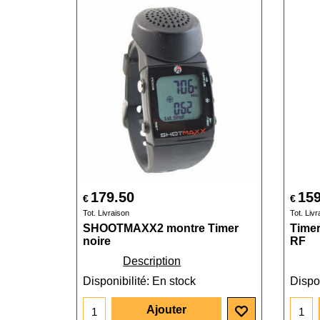
179.50
159
€
€
Tot. Livraison
Tot. Livr
SHOOTMAXX2 montre Timer
Timer
noire
RF
Description
Disponibilité
: En stock
Dispon
Ajouter