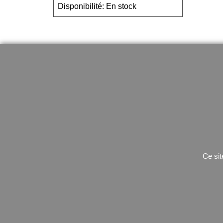
Disponibilité
: En stock
Militaire
Bivouac
UF PRO
couchage
Tenue de combat
bache
chaussures
sac étanche
Gants
Rechaud
Ceinturon
utilitaire
Ce sit