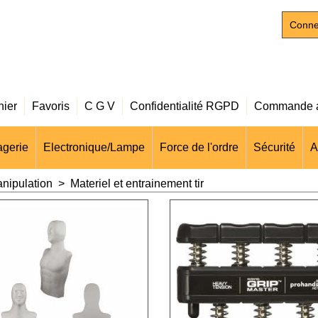
Conne
nier
Favoris
C G V
Confidentialité RGPD
Commande a
gerie
Electronique/Lampe
Force de l'ordre
Sécurité
A
anipulation
>
Materiel et entrainement tir