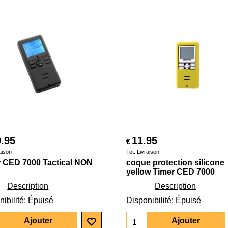
.95
11.95
€
aison
Tot. Livraison
 CED 7000 Tactical NON
coque protection silicone
yellow Timer CED 7000
Description
Description
ibilité
: Épuisé
Disponibilité
: Épuisé
Ajouter
Ajouter