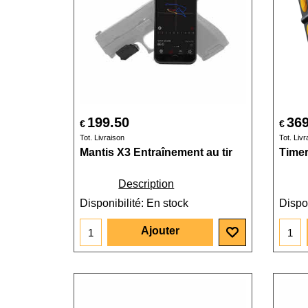
199.50
369
€
€
Tot. Livraison
Tot. Livr
Mantis X3 Entraînement au tir
Timer
Description
Disponibilité
: En stock
Dispon
Ajouter