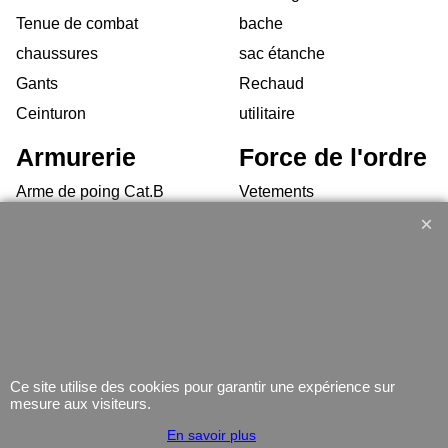
Tenue de combat
bache
chaussures
sac étanche
Gants
Rechaud
Ceinturon
utilitaire
Armurerie
Force de l'ordre
Arme de poing Cat.B
Vetements
Armes d'épaule Cat.B
chaussures d'interventions
Arme Cat.C
Équipement
Armes d'occasion
Gilets Pare-balles
Munitions
Electronique
Coutellerie/ pinces
Lampe
Ce site utilise des cookies pour garantir une expérience sur
Telephone
mesure aux visiteurs.
GPS
En savoir plus