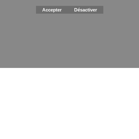
Montres
Accepter
Désactiver
Boutique en ligne créés
avec le logiciel
eCommerce ShopFactory